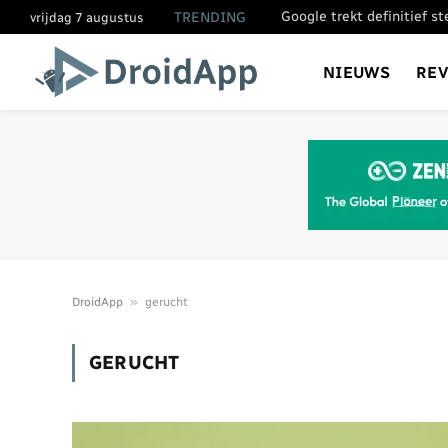
Google trekt definitief s
TRENDING
vrijdag 7 augustus
NIEUWS
RE
»
DroidApp
gerucht
GERUCHT