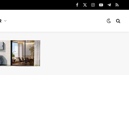
Facebook
X
Instagram
YouTube
Telegram
RSS
(Twitter)
R