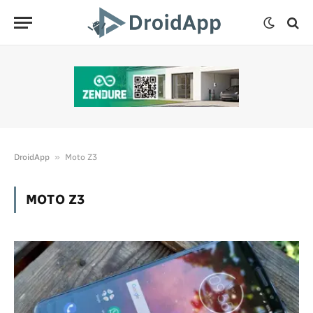
»
DroidApp
Moto Z3
MOTO Z3