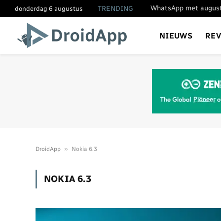
WhatsApp met augustu
TRENDING
donderdag 6 augustus
NIEUWS
RE
»
DroidApp
Nokia 6.3
NOKIA 6.3