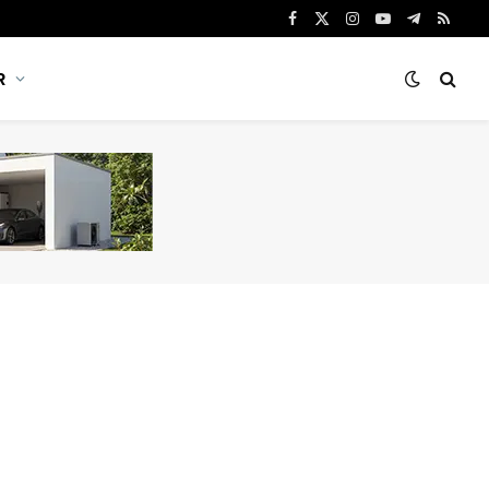
Facebook
X
Instagram
YouTube
Telegram
RSS
(Twitter)
R