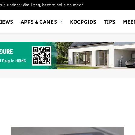
s-update: @all-tag, betere polls en meer
VIEWS
APPS & GAMES
KOOPGIDS
TIPS
MEE