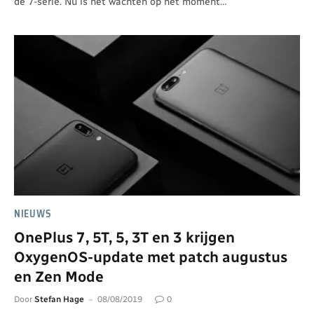
de 7-serie. Nu is het wachten op het moment…
NIEUWS
OnePlus 7, 5T, 5, 3T en 3 krijgen
OxygenOS-update met patch augustus
en Zen Mode
Door
Stefan Hage
08/08/2019
0