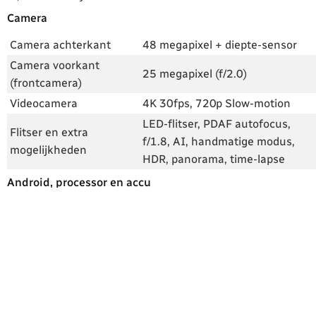
Camera
Camera achterkant
48 megapixel + diepte-sensor
Camera voorkant
25 megapixel (f/2.0)
(frontcamera)
Videocamera
4K 30fps, 720p Slow-motion
LED-flitser, PDAF autofocus,
Flitser en extra
f/1.8, AI, handmatige modus,
mogelijkheden
HDR, panorama, time-lapse
Android, processor en accu
Android-versie
Android 9.0 Pie
Skin
Motion UI / EMUI 9
Processor
Kirin 980, octa-core
2x 2.6 GHz, 2x 1.92 GHz, 4x 1.8
Snelheid processor
GHz
Accu
4000 mAh