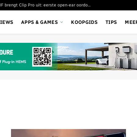
Nothing’s submerk CMF brengt Clip Pro uit: eerste open-ear oordopjes
VIEWS
APPS & GAMES
KOOPGIDS
TIPS
MEE