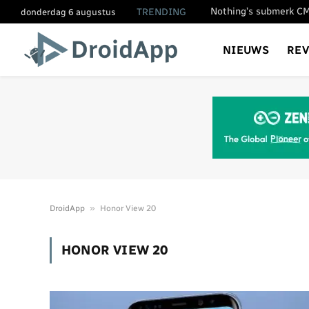
TRENDING
donderdag 6 augustus
NIEUWS
RE
»
DroidApp
Honor View 20
HONOR VIEW 20