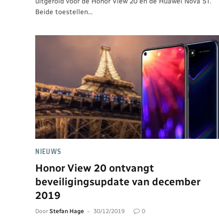
uitgerold voor de Honor View 20 en de Huawei Nova 5T.
Beide toestellen…
NIEUWS
Honor View 20 ontvangt
beveiligingsupdate van december
2019
Door
Stefan Hage
30/12/2019
0