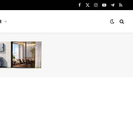
Facebook
X
Instagram
YouTube
Telegram
RSS
(Twitter)
R