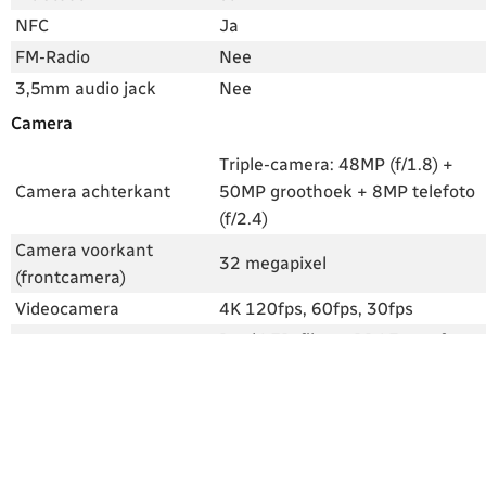
NFC
Ja
FM-Radio
Nee
3,5mm audio jack
Nee
Camera
Triple-camera: 48MP (f/1.8) +
Camera achterkant
50MP groothoek + 8MP telefoto
(f/2.4)
Camera voorkant
32 megapixel
(frontcamera)
Videocamera
4K 120fps, 60fps, 30fps
Dual LED-flitser, PDAF autofocus
Hasselblad, scèneherkenning,
Flitser en extra
handmatige modus,
mogelijkheden
portretmodus, filters, optische
beeldstabilisatie (OIS)
Android, processor en accu