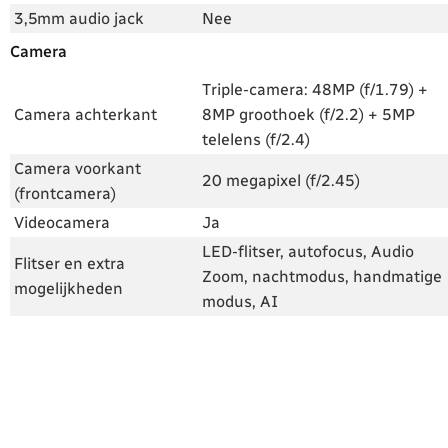
3,5mm audio jack
Nee
Camera
Triple-camera: 48MP (f/1.79) +
Camera achterkant
8MP groothoek (f/2.2) + 5MP
telelens (f/2.4)
Camera voorkant
20 megapixel (f/2.45)
(frontcamera)
Videocamera
Ja
LED-flitser, autofocus, Audio
Flitser en extra
Zoom, nachtmodus, handmatige
mogelijkheden
modus, AI
Android, processor en accu
Android-versie
Android 11
Skin
MIUI 12
Qualcomm Snapdragon 870,
Processor