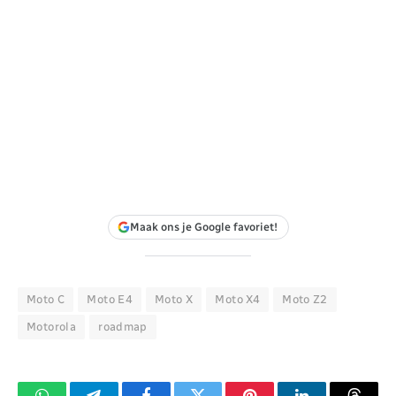
Maak ons je Google favoriet!
Moto C
Moto E4
Moto X
Moto X4
Moto Z2
Motorola
roadmap