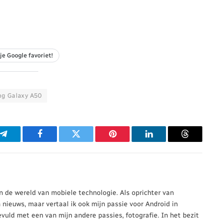
je Google favoriet!
g Galaxy A50
p
Telegram
Facebook
Twitter
Pinterest
LinkedIn
Threads
 in de wereld van mobiele technologie. Als oprichter van
n nieuws, maar vertaal ik ook mijn passie voor Android in
evuld met een van mijn andere passies, fotografie. In het bezit