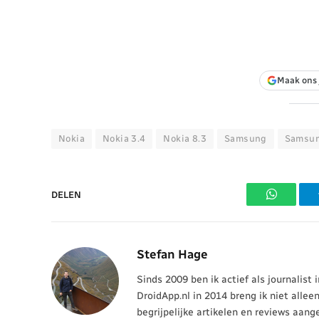
Maak ons 
Nokia
Nokia 3.4
Nokia 8.3
Samsung
Samsun
DELEN
WhatsAp
Stefan Hage
Sinds 2009 ben ik actief als journalist
DroidApp.nl in 2014 breng ik niet allee
begrijpelijke artikelen en reviews aang