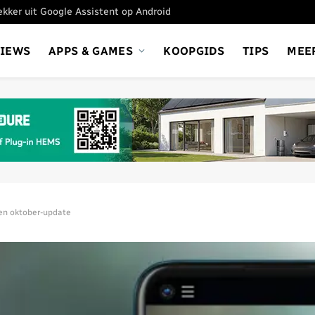
tekker uit Google Assistent op Android
VIEWS
APPS & GAMES
KOOPGIDS
TIPS
MEE
gen oktober-update