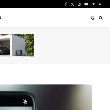
Facebook
X
Instagram
YouTube
Telegram
RSS
(Twitter)
R