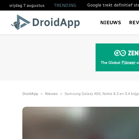
Google trekt definitief s
TRENDING
vrijdag 7 augustus
NIEUWS
RE
»
»
DroidApp
Nieuws
Samsung Galaxy A50, Nokia 8.3 en 3.4 krij