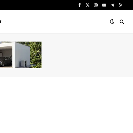
Facebook
X
Instagram
YouTube
Telegram
RSS
(Twitter)
R