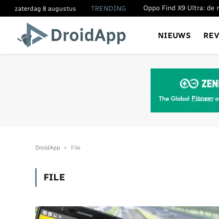
TRENDING
zaterdag 8 augustus
NIEUWS
RE
»
DroidApp
File
FILE