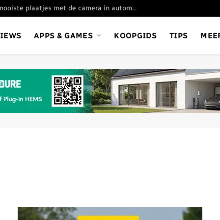
Oppo Find X9 Ultra: de mooiste plaatjes met de camera in automatische stand
VIEWS
APPS & GAMES
KOOPGIDS
TIPS
MEE