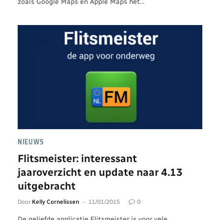
zoals Google Maps en Apple Maps het…
NIEUWS
Flitsmeister: interessant
jaaroverzicht en update naar 4.13
uitgebracht
Door
Kelly Cornelissen
11/01/2015
0
De geliefde applicatie Flitsmeister is voor vele