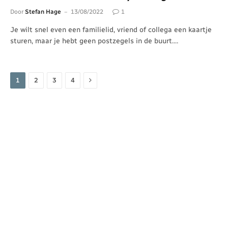
Door
Stefan Hage
13/08/2022
1
Je wilt snel even een familielid, vriend of collega een kaartje
sturen, maar je hebt geen postzegels in de buurt.…
Volgende
1
2
3
4