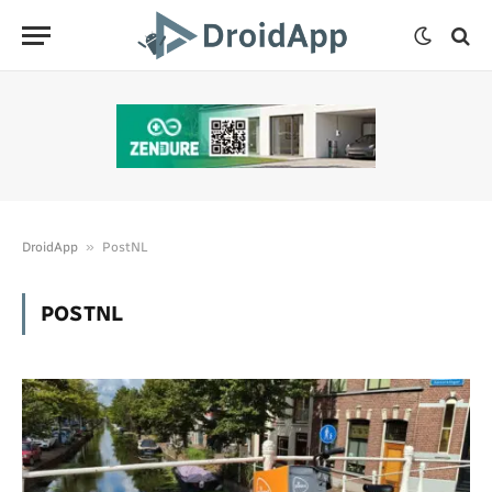
»
DroidApp
PostNL
POSTNL