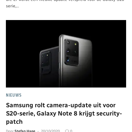
serie,…
NIEUWS
Samsung rolt camera-update uit voor
S20-serie, Galaxy Note 8 krijgt security-
patch
Door
Stefan Hage
20/10/2020
0