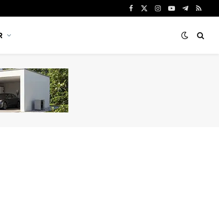
Facebook
X
Instagram
YouTube
Telegram
RSS
(Twitter)
R