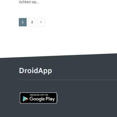
richten op…
Volgende
1
2
DroidApp