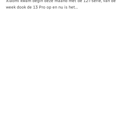
Xiaomi kwam begin deze maand met de 12T-serie, van de
week dook de 13 Pro op en nu is het…