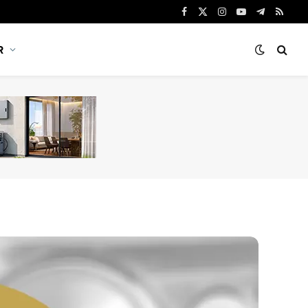
Facebook
X
Instagram
YouTube
Telegram
RSS
(Twitter)
R