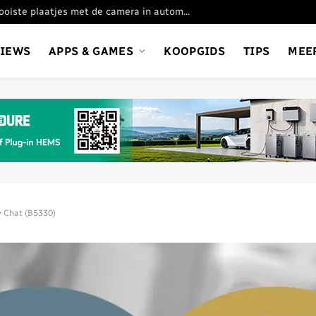
Oppo Find X9 Ultra: de mooiste plaatjes met de camera in automatische stand
VIEWS
APPS & GAMES
KOOPGIDS
TIPS
MEE
 Chat (B5330)