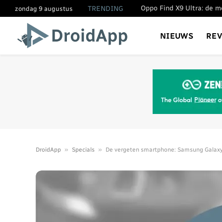
TRENDING
zondag 9 augustus
NIEUWS
RE
»
»
DroidApp
Specials
De vergeten smartphone: Samsung Galaxy