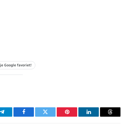
je Google favoriet!
p
Telegram
Facebook
Twitter
Pinterest
LinkedIn
Threads