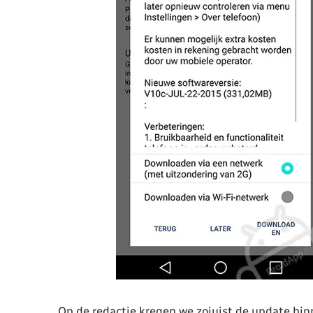
Op de redactie kregen we zojuist de update binn