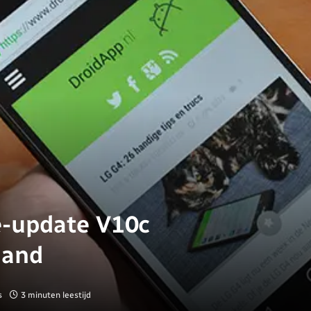
e-update V10c
land
s
3 minuten leestijd