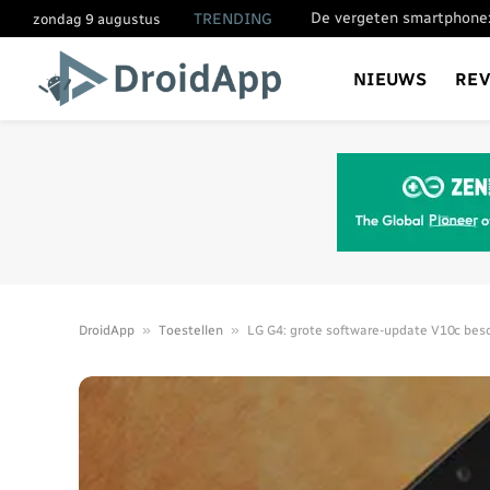
De vergeten smartphone:
TRENDING
zondag 9 augustus
NIEUWS
RE
»
»
DroidApp
Toestellen
LG G4: grote software-update V10c bes