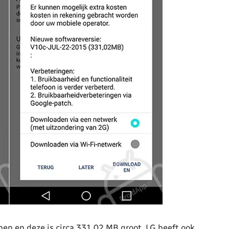
en en deze is circa 331,02 MB groot. LG heeft ook