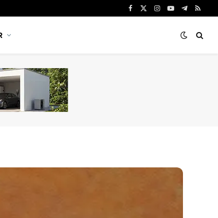
Facebook
X
Instagram
YouTube
Telegram
RSS
(Twitter)
R