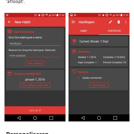
‘afloopt’.