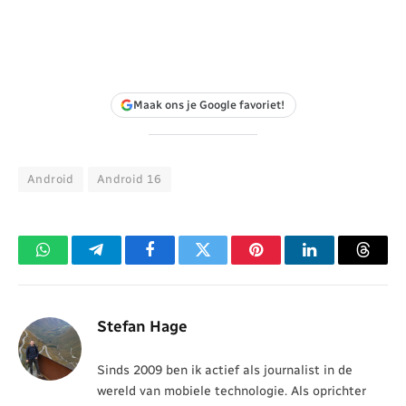
Maak ons je Google favoriet!
Android
Android 16
WhatsApp
Telegram
Facebook
Twitter
Pinterest
LinkedIn
Threa
Stefan Hage
Sinds 2009 ben ik actief als journalist in de
wereld van mobiele technologie. Als oprichter