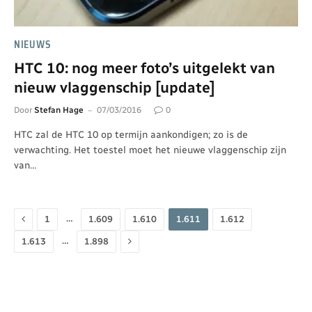
NIEUWS
HTC 10: nog meer foto’s uitgelekt van
nieuw vlaggenschip [update]
Door
Stefan Hage
07/03/2016
0
HTC zal de HTC 10 op termijn aankondigen; zo is de
verwachting. Het toestel moet het nieuwe vlaggenschip zijn
van…
Vorige
…
1
1.609
1.610
1.611
1.612
Volgende
…
1.613
1.898