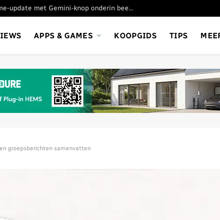
Google test nieuwe Chrome-update met Gemini-knop onderin beeld
VIEWS
APPS & GAMES
KOOPGIDS
TIPS
MEE
zen groepsberichten samenvatten