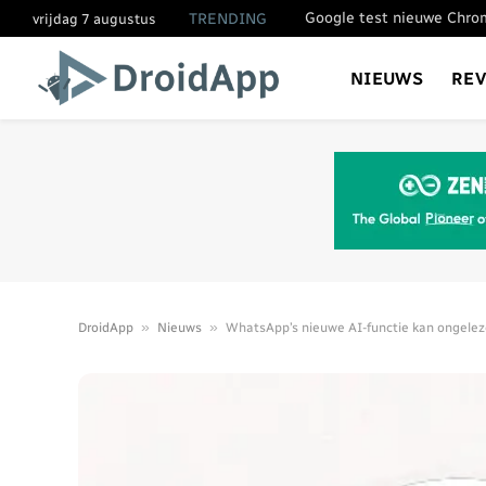
TRENDING
vrijdag 7 augustus
NIEUWS
RE
»
»
DroidApp
Nieuws
WhatsApp’s nieuwe AI-functie kan ongele