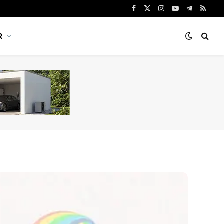
Facebook
X
Instagram
YouTube
Telegram
RSS
(Twitter)
R