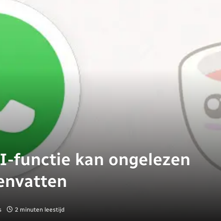
I-functie kan ongelezen
envatten
s
2 minuten leestijd