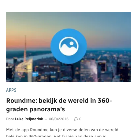
APPS
Roundme: bekijk de wereld in 360-
graden panorama’s
Door
Luke Reijmerink
06/04/2016
0
Met de app Roundme kun je diverse delen van de wereld
bekijken in 360-graden. Het fraaie aan deze app is…