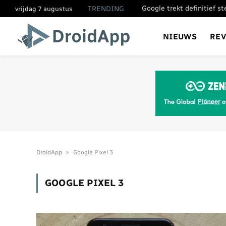
Google trekt definitief s
TRENDING
vrijdag 7 augustus
NIEUWS
RE
»
DroidApp
Google Pixel 3
GOOGLE PIXEL 3