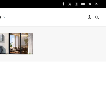
Facebook
X
Instagram
YouTube
Telegram
RSS
(Twitter)
R