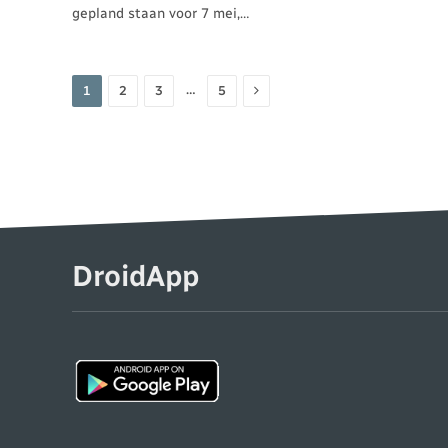
gepland staan voor 7 mei,…
Volgende
…
1
2
3
5
DroidApp