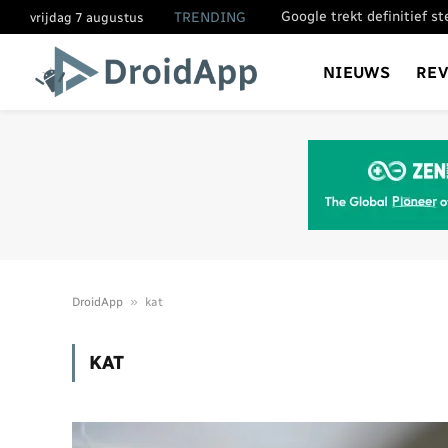
Google trekt definitief s
TRENDING
vrijdag 7 augustus
NIEUWS
RE
»
DroidApp
kat
KAT