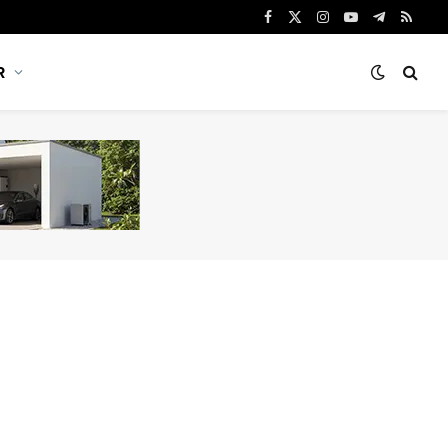
Facebook
X
Instagram
YouTube
Telegram
RSS
(Twitter)
R