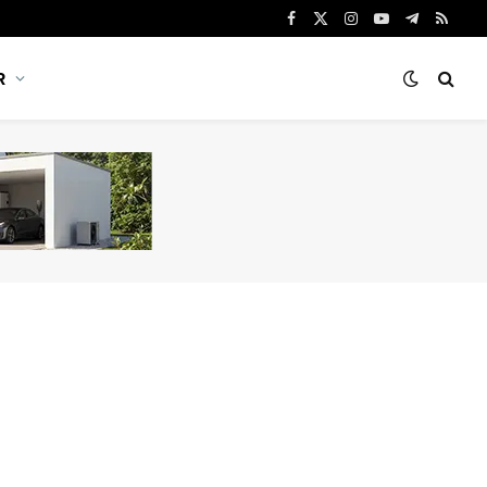
Facebook
X
Instagram
YouTube
Telegram
RSS
(Twitter)
R