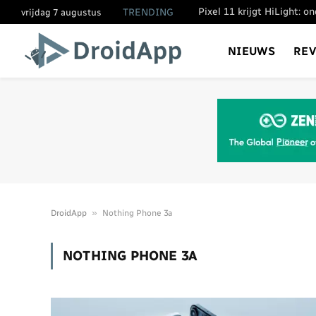
Pixel 11 krijgt HiLight: 
TRENDING
vrijdag 7 augustus
NIEUWS
RE
»
DroidApp
Nothing Phone 3a
NOTHING PHONE 3A