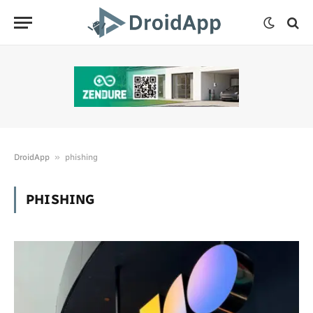
»
DroidApp
phishing
PHISHING