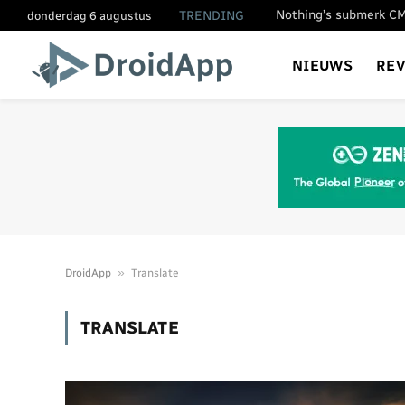
TRENDING
donderdag 6 augustus
NIEUWS
RE
»
DroidApp
Translate
TRANSLATE