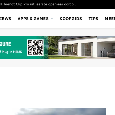
Nothing’s submerk CMF brengt Clip Pro uit: eerste open-ear oordopjes
VIEWS
APPS & GAMES
KOOPGIDS
TIPS
MEE