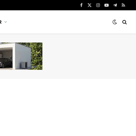
Facebook
X
Instagram
YouTube
Telegram
RSS
(Twitter)
R