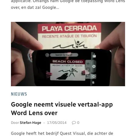
applicatie. Onlangs nam Google de toepassing Word Lens
over, en dat zal Google…
NIEUWS
Google neemt visuele vertaal-app
Word Lens over
Door
Stefan Hage
17/05/2014
0
Google heeft het bedrijf Quest Visual, die achter de