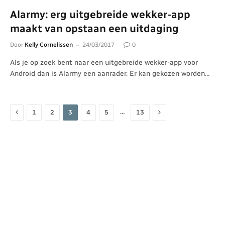
Alarmy: erg uitgebreide wekker-app
maakt van opstaan een uitdaging
Door
Kelly Cornelissen
24/03/2017
0
Als je op zoek bent naar een uitgebreide wekker-app voor
Android dan is Alarmy een aanrader. Er kan gekozen worden…
Vorige
Volgende
…
1
2
3
4
5
13