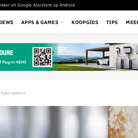
tekker uit Google Assistent op Android
VIEWS
APPS & GAMES
KOOPGIDS
TIPS
MEE
4 jaar updates