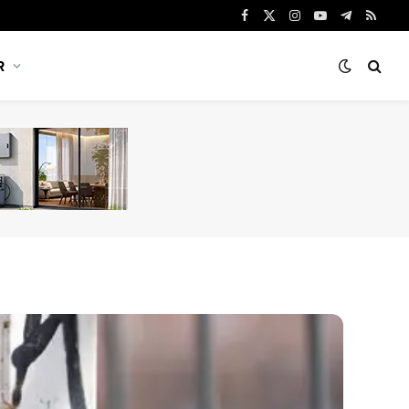
Facebook
X
Instagram
YouTube
Telegram
RSS
(Twitter)
R