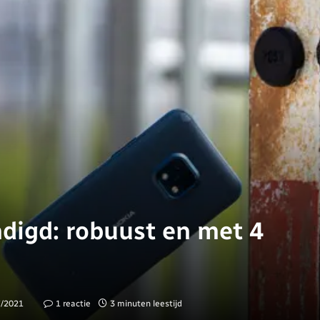
digd: robuust en met 4
7/2021
1 reactie
3 minuten leestijd