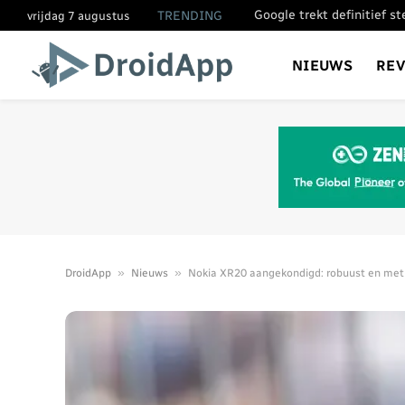
Google trekt definitief s
TRENDING
vrijdag 7 augustus
NIEUWS
RE
»
»
DroidApp
Nieuws
Nokia XR20 aangekondigd: robuust en met 