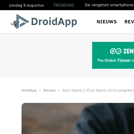
De vergeten smartphone:
TRENDING
zondag 9 augustus
NIEUWS
RE
»
»
DroidApp
Nieuws
Sony Xperia 1 VI en Xperia 10 VI aangekon