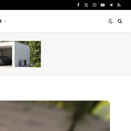
Facebook
X
Instagram
YouTube
Telegram
RSS
(Twitter)
R