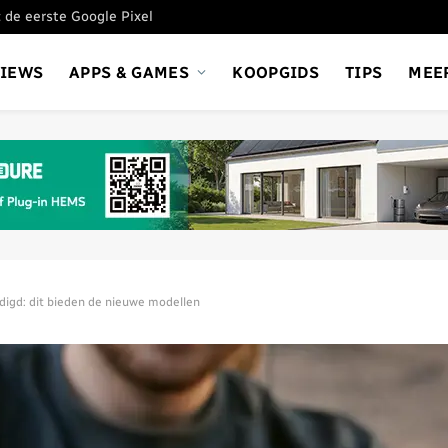
 de eerste Google Pixel
VIEWS
APPS & GAMES
KOOPGIDS
TIPS
MEE
digd: dit bieden de nieuwe modellen