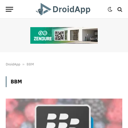
»
DroidApp
BBM
BBM