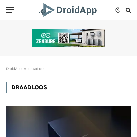
»
DroidApp
draadloos
DRAADLOOS