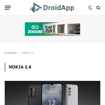
»
DroidApp
Nokia 2.4
NOKIA 2.4