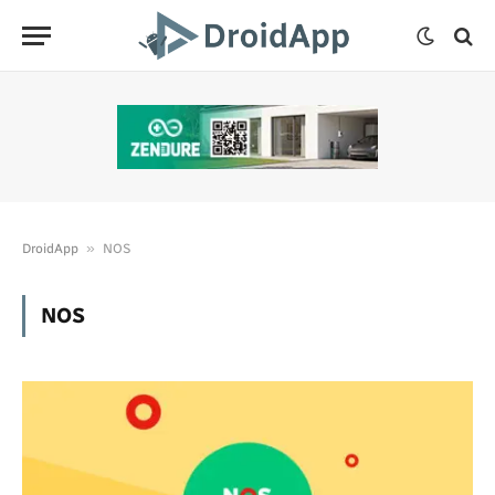
»
DroidApp
NOS
NOS