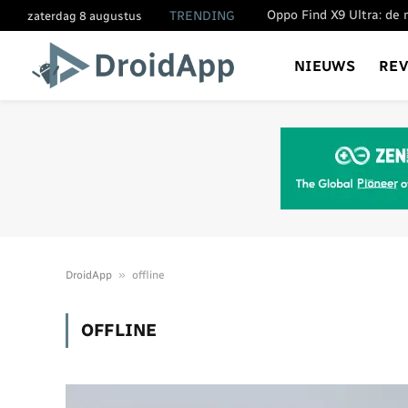
TRENDING
zaterdag 8 augustus
NIEUWS
RE
»
DroidApp
offline
OFFLINE