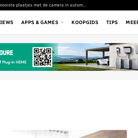
Google test nieuwe Chrome-update met Gemini-knop onderin beeld
VIEWS
APPS & GAMES
KOOPGIDS
TIPS
MEE