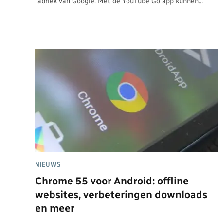
fabriek van Google. Met de YouTube Go app kunnen…
NIEUWS
Chrome 55 voor Android: offline
websites, verbeteringen downloads
en meer