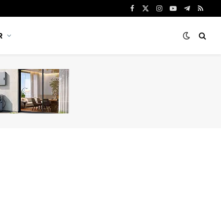
Facebook
X
Instagram
YouTube
Telegram
RSS
(Twitter)
R