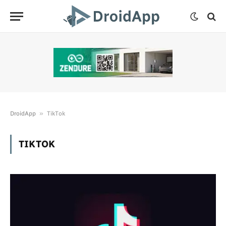
»
DroidApp
TikTok
TIKTOK