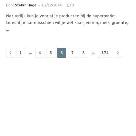
Door
Stefan Hage
07/12/2024
1
Natuurlijk kun je voor al je producten bij de supermarkt
terecht, maar misschien wil je wel kaas, eieren, melk, groente,
…
Vorige
Volgende
…
…
1
4
5
6
7
8
174