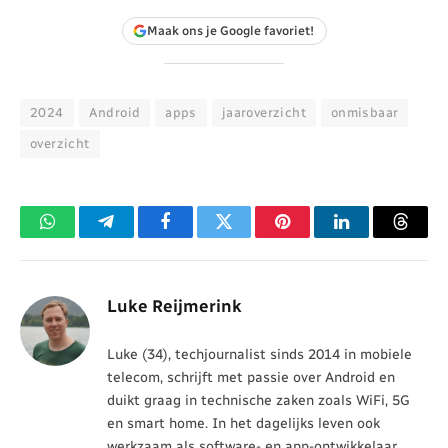
Maak ons je Google favoriet!
2024
Android
apps
jaaroverzicht
onmisbaar
overzicht
WhatsApp
Telegram
Facebook
Twitter
Pinterest
LinkedIn
Threa
Luke Reijmerink
Luke (34), techjournalist sinds 2014 in mobiele
telecom, schrijft met passie over Android en
duikt graag in technische zaken zoals WiFi, 5G
en smart home. In het dagelijks leven ook
werkzaam als software- en app-ontwikkelaar.