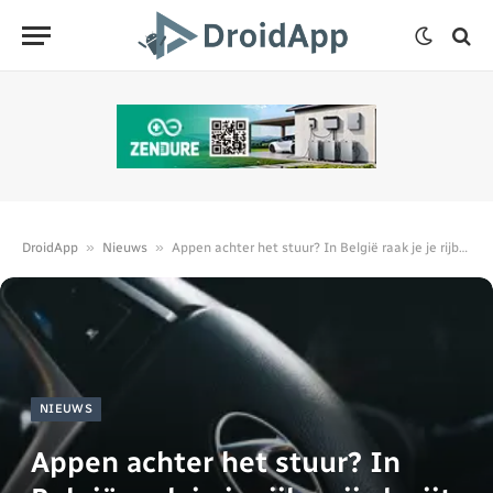
»
»
DroidApp
Nieuws
Appen achter het stuur? In België raak je je rijbewijs kwijt
NIEUWS
Appen achter het stuur? In