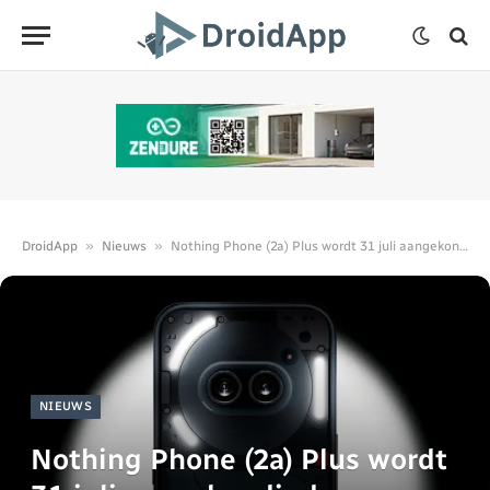
»
»
DroidApp
Nieuws
Nothing Phone (2a) Plus wordt 31 juli aangekondigd
NIEUWS
Nothing Phone (2a) Plus wordt