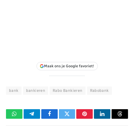
Maak ons je Google favoriet!
bank
bankieren
Rabo Bankieren
Rabobank
WhatsApp
Telegram
Facebook
Twitter
Pinterest
LinkedIn
Threa