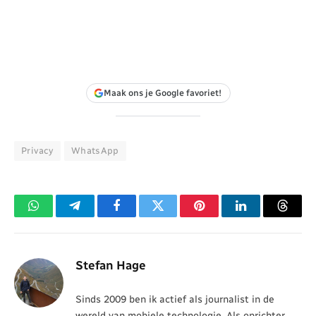
Maak ons je Google favoriet!
Privacy
WhatsApp
WhatsApp
Telegram
Facebook
Twitter
Pinterest
LinkedIn
Threa
Stefan Hage
Sinds 2009 ben ik actief als journalist in de
wereld van mobiele technologie. Als oprichter