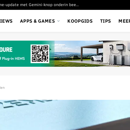
Google test nieuwe Chrome-update met Gemini-knop onderin beeld
VIEWS
APPS & GAMES
KOOPGIDS
TIPS
MEE
den