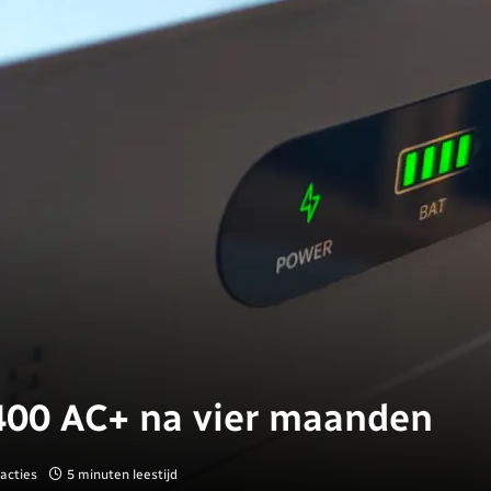
400 AC+ na vier maanden
acties
5 minuten leestijd