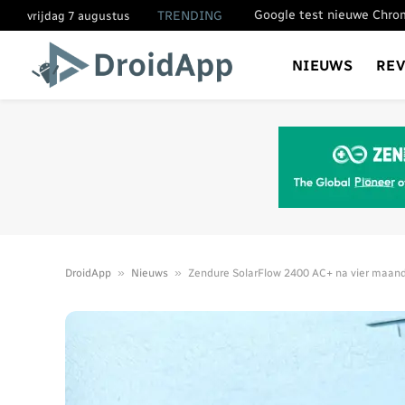
TRENDING
vrijdag 7 augustus
NIEUWS
RE
»
»
DroidApp
Nieuws
Zendure SolarFlow 2400 AC+ na vier maan