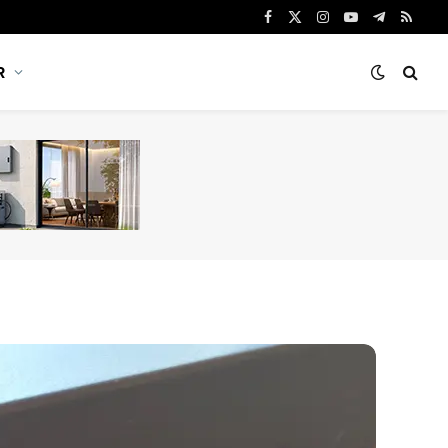
Facebook
X
Instagram
YouTube
Telegram
RSS
(Twitter)
R