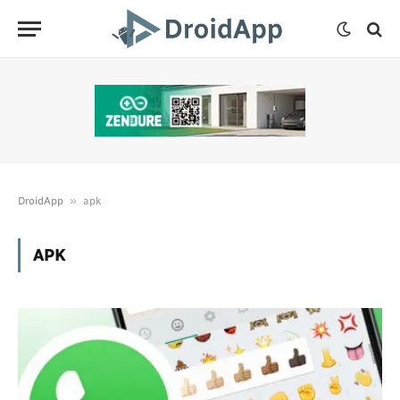
»
DroidApp
apk
APK