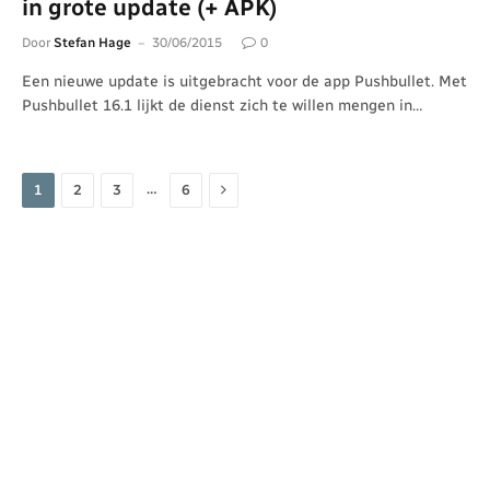
in grote update (+ APK)
Door
Stefan Hage
30/06/2015
0
Een nieuwe update is uitgebracht voor de app Pushbullet. Met
Pushbullet 16.1 lijkt de dienst zich te willen mengen in…
Volgende
…
1
2
3
6