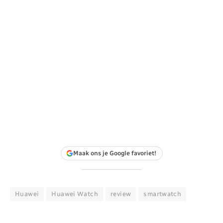
Maak ons je Google favoriet!
Huawei
Huawei Watch
review
smartwatch