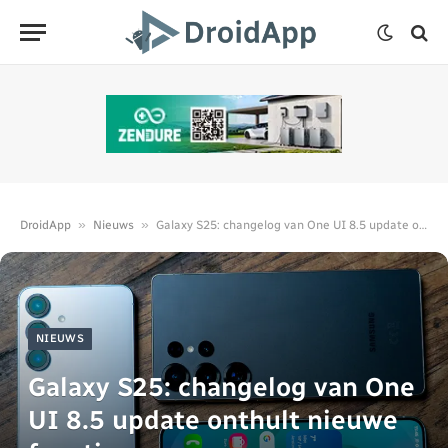
»
»
DroidApp
Nieuws
Galaxy S25: changelog van One UI 8.5 update onthult nieuwe functies
NIEUWS
Galaxy S25: changelog van One
UI 8.5 update onthult nieuwe