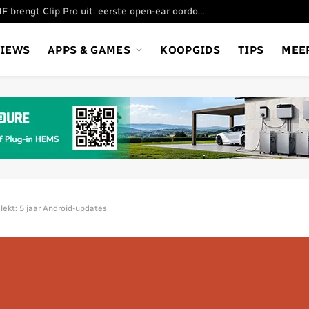
Nothing’s submerk CMF brengt Clip Pro uit: eerste open-ear oordopjes
VIEWS
APPS & GAMES
KOOPGIDS
TIPS
MEE
elekt: 5 jaar Android-updates