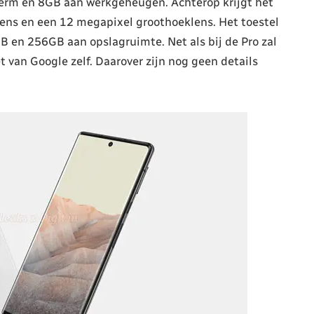
herm en 8GB aan werkgeheugen. Achterop krijgt het
lens en een 12 megapixel groothoeklens. Het toestel
 en 256GB aan opslagruimte. Net als bij de Pro zal
t van Google zelf. Daarover zijn nog geen details