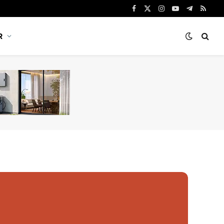
Facebook
X
Instagram
YouTube
Telegram
RSS
(Twitter)
R