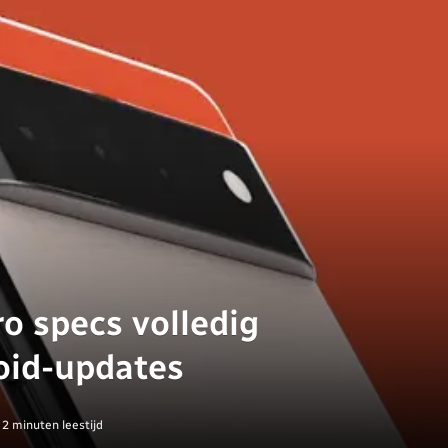
ro specs volledig
roid-updates
2 minuten leestijd