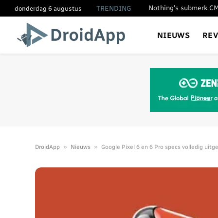
TRENDING
donderdag 6 augustus
NIEUWS
RE
»
»
DroidApp
Nieuws
Google Pixel 6 en 6 Pro specs volledig uitg