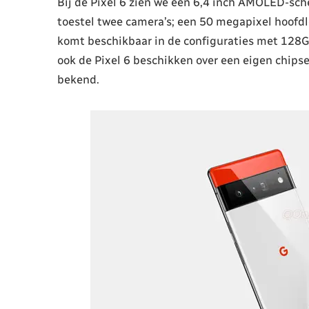
Bij de Pixel 6 zien we een 6,4 inch AMOLED-sc
toestel twee camera’s; een 50 megapixel hoofd
komt beschikbaar in de configuraties met 128GB
ook de Pixel 6 beschikken over een eigen chipse
bekend.