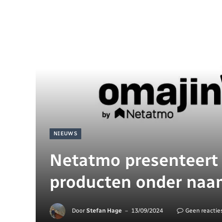
NIEUWS
Netatmo presenteert
producten onder naa
Door
Stefan Hage
13/09/2024
Geen reactie