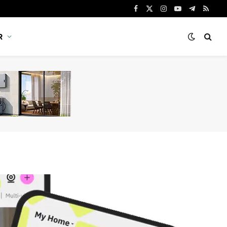
Facebook
X
Instagram
YouTube
Telegram
RSS
(Twitter)
R