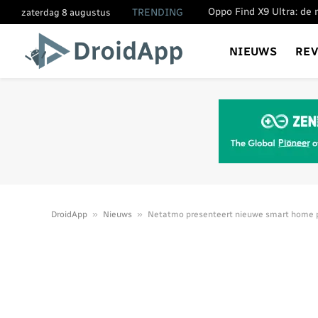
TRENDING
zaterdag 8 augustus
NIEUWS
RE
»
»
DroidApp
Nieuws
Netatmo presenteert nieuwe smart home p