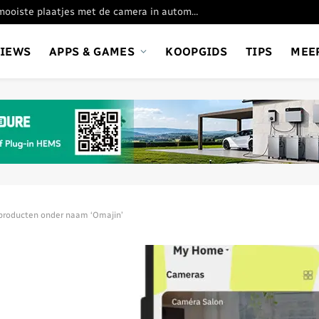
Oppo Find X9 Ultra: de mooiste plaatjes met de camera in automatische stand
VIEWS
APPS & GAMES
KOOPGIDS
TIPS
MEE
roducten onder naam ‘Omajin’