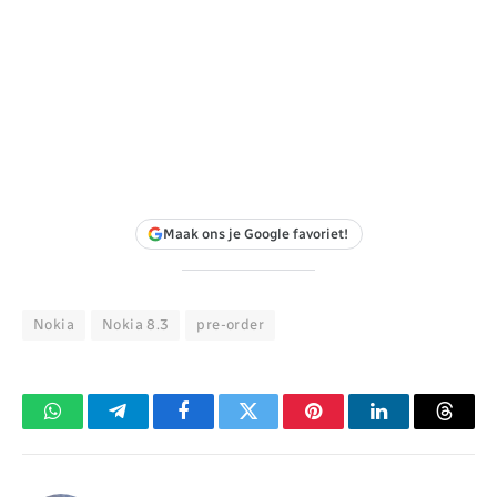
Maak ons je Google favoriet!
Nokia
Nokia 8.3
pre-order
WhatsApp
Telegram
Facebook
Twitter
Pinterest
LinkedIn
Threa