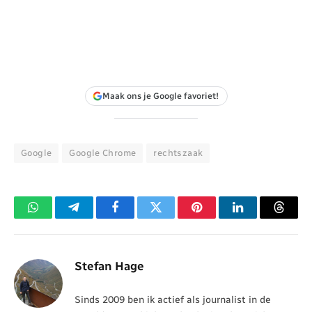
Maak ons je Google favoriet!
Google
Google Chrome
rechtszaak
WhatsApp
Telegram
Facebook
Twitter
Pinterest
LinkedIn
Threa
Stefan Hage
Sinds 2009 ben ik actief als journalist in de